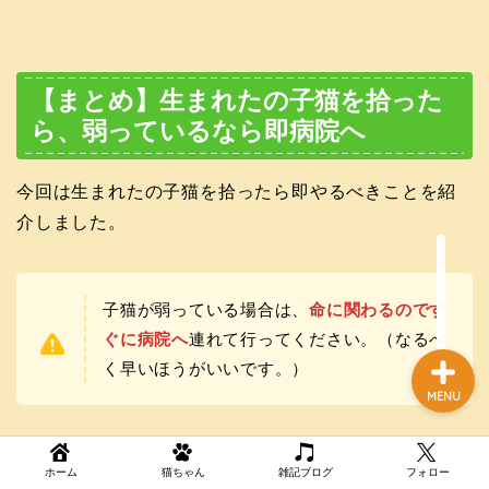
ホーム
【まとめ】生まれたの子猫を拾った
ら、弱っているなら即病院へ
猫ちゃん
今回は生まれたの子猫を拾ったら即やるべきことを紹
雑記ブログ
介しました。
お問い合わせ
子猫が弱っている場合は、
命に関わるのです
ぐに病院へ
連れて行ってください。（なるべ
く早いほうがいいです。）
MENU
もし病院にいけない場合は、すぐに以下の対応をして
ホーム
猫ちゃん
雑記ブログ
フォロー
ください。