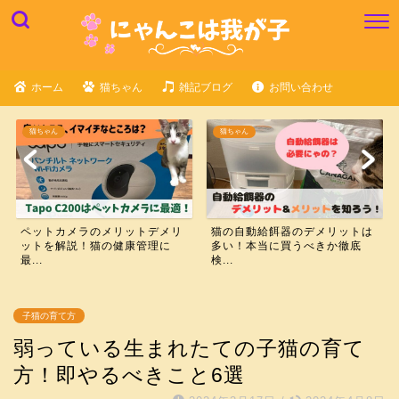
ホーム
猫ちゃん
雑記ブログ
お問い合わせ
猫ちゃん
猫ちゃん
ペットカメラのメリットデメリ
猫の自動給餌器のデメリットは
ットを解説！猫の健康管理に
多い！本当に買うべきか徹底
最...
検...
子猫の育て方
弱っている生まれたての子猫の育て
方！即やるべきこと6選