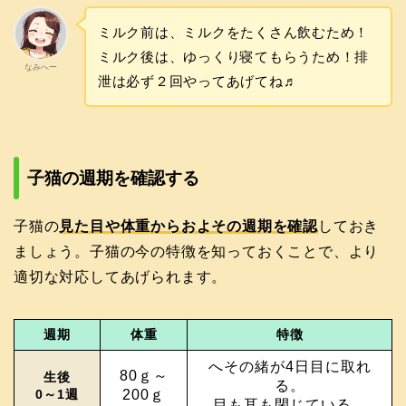
ミルク前は、ミルクをたくさん飲むため！
ミルク後は、ゆっくり寝てもらうため！排
なみへー
泄は必ず２回やってあげてね♬
子猫の週期を確認する
子猫の
見た目や体重からおよその週期を確認
しておき
ましょう。子猫の今の特徴を知っておくことで、より
適切な対応してあげられます。
週期
体重
特徴
へその緒が4日目に取れ
80ｇ～
生後
る。
0～1週
200ｇ
目も耳も閉じている。