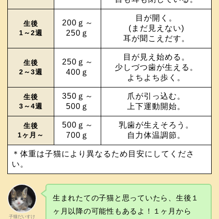
目が開く。
200ｇ～
生後
(まだ見えない)
1～2週
250ｇ
耳が聞こえだす。
目が見え始める。
250ｇ～
生後
少しづつ歯が生える。
2～3週
400ｇ
よちよち歩く。
350ｇ～
爪が引っ込む。
生後
3～4週
500ｇ
上下運動開始。
500ｇ～
乳歯が生えそろう。
生後
1ヶ月～
700ｇ
自力体温調節。
＊体重は子猫により異なるため目安にしてくださ
い。
生まれたての子猫と思っていたら、生後１
ヶ月以降の可能性もあるよ！１ヶ月から
子猫だいすけ