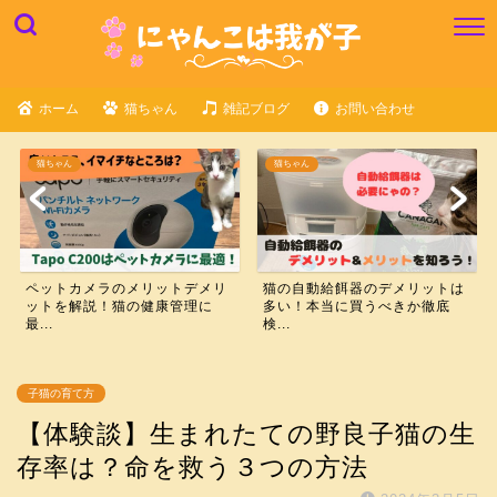
ホーム
猫ちゃん
雑記ブログ
お問い合わせ
猫ちゃん
猫ちゃん
ペットカメラのメリットデメリ
猫の自動給餌器のデメリットは
ットを解説！猫の健康管理に
多い！本当に買うべきか徹底
最...
検...
子猫の育て方
【体験談】生まれたての野良子猫の生
存率は？命を救う３つの方法