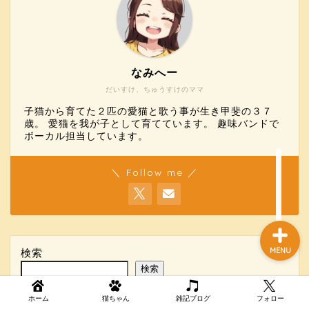
ホーム
なみへー
だいすけ、ちゅうすけのママ
猫ちゃん
子猫から育てた２匹の愛猫と歌う事が生き甲斐の３７
歳。 愛猫を我が子として育てています。 趣味バンドで
雑記ブログ
ボーカル担当しています。
お問い合わせ
＼ Follow me ／
MENU
検索
検索
ホーム
猫ちゃん
雑記ブログ
フォロー