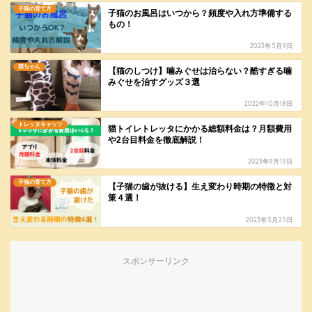
子猫の育て方
子猫のお風呂はいつから？頻度や入れ方準備する
もの！
2023年5月9日
猫ちゃん
【猫のしつけ】噛みぐせは治らない？酷すぎる噛
みぐせを治すグッズ３選
2022年10月18日
トレッタキャッツ
猫トイレトレッタにかかる総額料金は？月額費用
や2台目料金を徹底解説！
2023年9月19日
子猫の育て方
【子猫の歯が抜ける】生え変わり時期の特徴と対
策４選！
2023年5月25日
スポンサーリンク