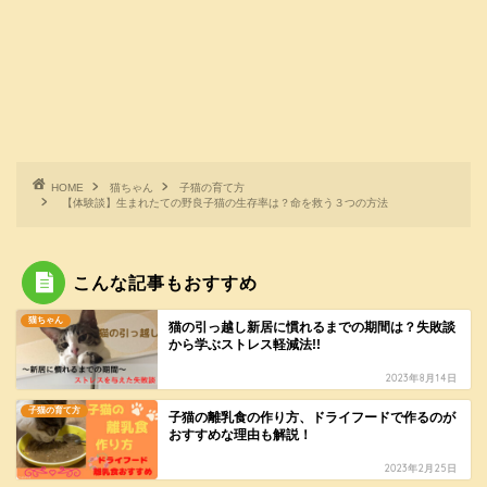
HOME
猫ちゃん
子猫の育て方
【体験談】生まれたての野良子猫の生存率は？命を救う３つの方法
こんな記事もおすすめ
猫ちゃん
猫の引っ越し新居に慣れるまでの期間は？失敗談
から学ぶストレス軽減法!!
2023年8月14日
子猫の育て方
子猫の離乳食の作り方、ドライフードで作るのが
おすすめな理由も解説！
2023年2月25日