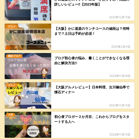
詳しいレビュー‼【2023年版】
2023年12月13日
グルメ
【大阪】かに道楽のランチコースの値段は？何時
まで？土日は予約が必須！
2023年2月4日
雑記ブログ
ブログ初心者の悩み、書くことができなくなる理
由と解決方法!!
2022年11月18日
グルメ
【大阪グルメレビュー】日本料理、古川橋仙亭で
懐石ディナー
2022年11月15日
人生
初心者ブロガー２か月目、これからブログをスタ
ートする人へ
2022年11月13日