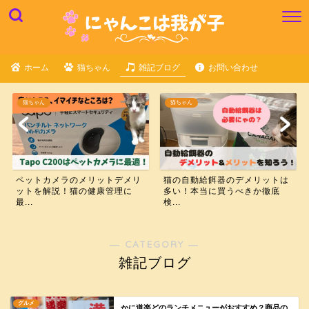
ホーム
猫ちゃん
雑記ブログ
お問い合わせ
猫ちゃん
猫ちゃん
ペットカメラのメリットデメリ
猫の自動給餌器のデメリットは
ットを解説！猫の健康管理に
多い！本当に買うべきか徹底
最...
検...
― CATEGORY ―
雑記ブログ
グルメ
かに道楽どのランチメニューがおすすめ？商品の