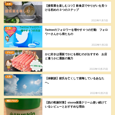
人生
【接客業を楽しむコツ】飲食店でやりがいを見つ
ける初めの３つのステップ
2022年11月5日
人生
Twitterのフォロワーを増やす４つの行動 フォロ
ワーさんから得たもの
2022年11月2日
グルメ
かに好きは通販でかにを頼むのがおすすめ お店
と違うかに通販の魅力
2022年10月25日
人生
【体験談】彼氏を亡くして後悔しているあなた
へ。
2022年10月21日
雑記ブログ
【肌の乾燥対策】sisora保湿クリーム使い続けて
いるレビューとおすすめな理由