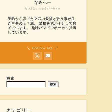
なみへー
だいすけ、ちゅうすけのママ
子猫から育てた２匹の愛猫と歌う事が生
き甲斐の３７歳。 愛猫を我が子として育
てています。 趣味バンドでボーカル担当
しています。
＼ Follow me ／
検索
検索
カテゴリー