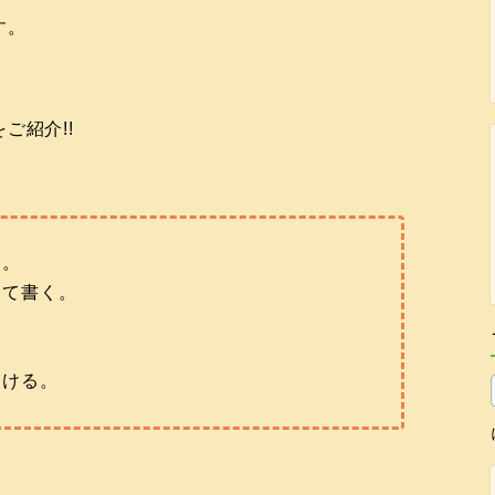
す。
をご紹介!!
く。
して書く。
。
つける。