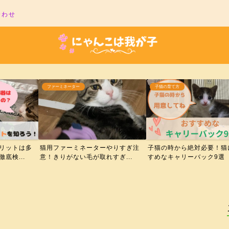
合わせ
ファーミネーター
子猫の育て方
リットは多
猫用ファーミネーターやりすぎ注
子猫の時から絶対必要！猫
底検...
意！きりがない毛が取れすぎ...
すめなキャリーバック9選