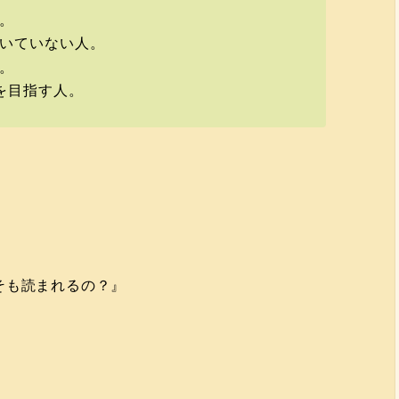
。
いていない人。
。
を目指す人。
そも読まれるの？』
』