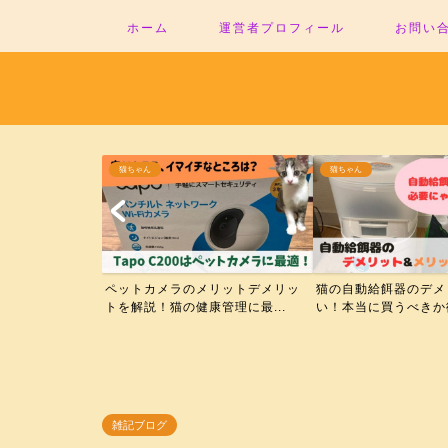
ホーム
運営者プロフィール
お問い
猫ちゃん
猫ちゃん
ペットカメラのメリットデメリッ
猫の自動給餌器のデメ
トを解説！猫の健康管理に最...
い！本当に買うべきか徹
雑記ブログ