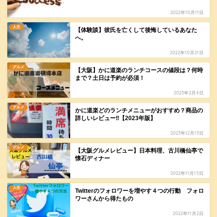
2022年10月11日
人生
【体験談】彼氏を亡くして後悔しているあなた
へ。
2022年10月21日
グルメ
【大阪】かに道楽のランチコースの値段は？何時
まで？土日は予約が必須！
2023年2月4日
グルメ
かに道楽どのランチメニューがおすすめ？商品の
詳しいレビュー‼【2023年版】
2023年12月13日
グルメ
【大阪グルメレビュー】日本料理、古川橋仙亭で
懐石ディナー
2022年11月15日
人生
Twitterのフォロワーを増やす４つの行動 フォロ
ワーさんから得たもの
2022年11月2日