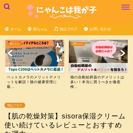
ホーム
猫ちゃん
雑記ブログ
お問い合わせ
猫ちゃん
猫ちゃん
ペットカメラのメリットデメリ
猫の自動給餌器のデメリットは
ットを解説！猫の健康管理に
多い！本当に買うべきか徹底
最...
検...
雑記ブログ
【肌の乾燥対策】sisora保湿クリーム
使い続けているレビューとおすすめ