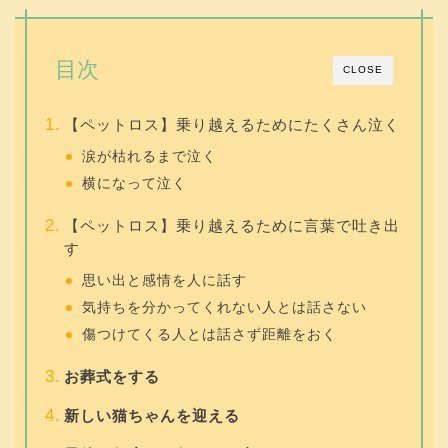
目次
CLOSE
【ペットロス】乗り越えるためにたくさん泣く
涙が枯れるまで泣く
横になって泣く
【ペットロス】乗り越えるために言葉で吐き出
す
思い出と感情を人に話す
気持ちを分かってくれない人とは話さない
傷つけてくる人とは話さず距離をおく
お葬式をする
新しい猫ちゃんを迎える