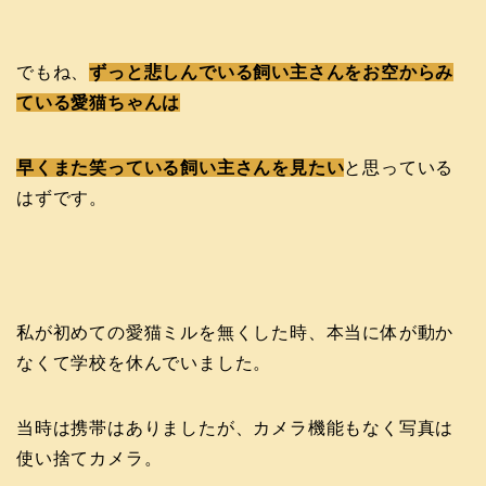
でもね、
ずっと悲しんでいる飼い主さんをお空からみ
ている愛猫ちゃんは
早くまた笑っている飼い主さんを見たい
と思っている
はずです。
私が初めての愛猫ミルを無くした時、本当に体が動か
なくて学校を休んでいました。
当時は携帯はありましたが、カメラ機能もなく写真は
使い捨てカメラ。