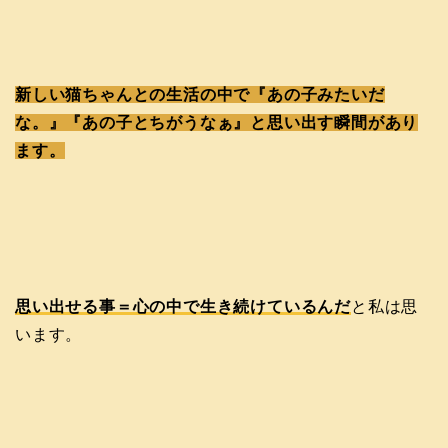
新しい猫ちゃんとの生活の中で『あの子みたいだ
な。』『あの子とちがうなぁ』と思い出す瞬間があり
ます。
思い出せる事＝心の中で生き続けているんだ
と私は思
います。