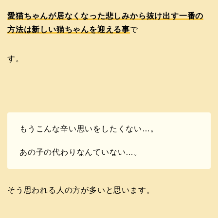
愛猫ちゃんが居なくなった悲しみから抜け出す一番の
方法は新しい猫ちゃんを迎える事
で
す。
もうこんな辛い思いをしたくない…。
あの子の代わりなんていない…。
そう思われる人の方が多いと思います。