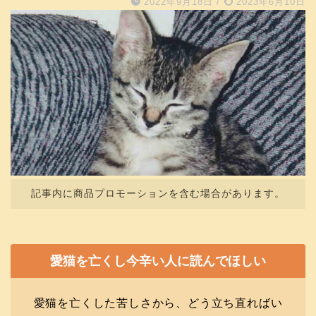
2022年9月18日
/
2023年6月10日
記事内に商品プロモーションを含む場合があります。
愛猫を亡くし今辛い人に読んでほしい
愛猫を亡くした苦しさから、どう立ち直ればい