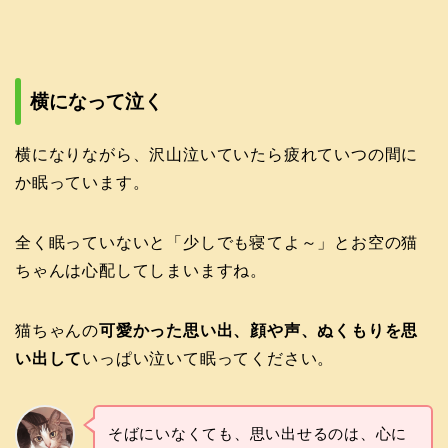
横になって泣く
横になりながら、沢山泣いていたら疲れていつの間に
か眠っています。
全く眠っていないと「少しでも寝てよ～」とお空の猫
ちゃんは心配してしまいますね。
猫ちゃんの
可愛かった思い出、顔や声、ぬくもりを思
い出して
いっぱい泣いて眠ってください。
そばにいなくても、思い出せるのは、心に