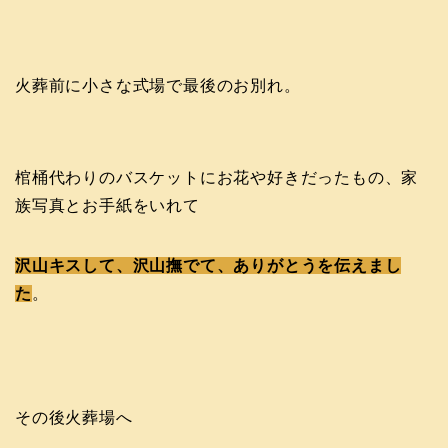
火葬前に小さな式場で最後のお別れ。
棺桶代わりのバスケットにお花や好きだったもの、家
族写真とお手紙をいれて
沢山キスして、沢山撫でて、ありがとうを伝えまし
た
。
その後火葬場へ