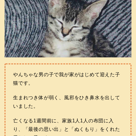
やんちゃな男の子で我が家がはじめて迎えた子
猫です。
生まれつき体が弱く、風邪をひき鼻水を出して
いました。
亡くなる1週間前に、家族1人1人の布団に入
り、「最後の思い出」と「ぬくもり」をくれた