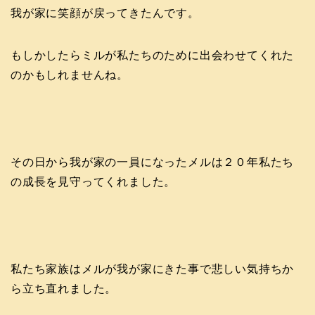
我が家に笑顔が戻ってきたんです。
もしかしたらミルが私たちのために出会わせてくれた
のかもしれませんね。
その日から我が家の一員になったメルは２０年私たち
の成長を見守ってくれました。
私たち家族はメルが我が家にきた事で悲しい気持ちか
ら立ち直れました。