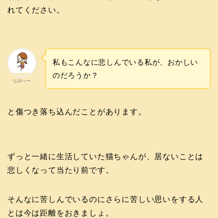
れてください。
私もこんなに悲しんでいる私が、おかしい
のだろうか？
なみへー
と傷つき落ち込んだことがあります。
ずっと一緒に生活していた猫ちゃんが、居ないことは
悲しくなって当たり前です。
そんなに苦しんでいるのにさらに苦しい思いをする人
とは今は距離をおきましょ。