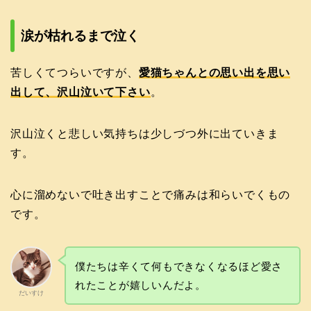
涙が枯れるまで泣く
苦しくてつらいですが、
愛猫ちゃんとの思い出を思い
出して、沢山泣いて下さい
。
沢山泣くと悲しい気持ちは少しづつ外に出ていきま
す。
心に溜めないで吐き出すことで痛みは和らいでくもの
です。
僕たちは辛くて何もできなくなるほど愛さ
れたことが嬉しいんだよ。
だいすけ