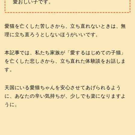
愛おしい子です。
愛猫を亡くした苦しさから、立ち直れないときは、無
理に立ち直ろうとしないほうがいいです。
本記事では、私たち家族が「愛するはじめての子猫」
を亡くした悲しさから、立ち直れた体験談をお話しま
す。
天国にいる愛猫ちゃんを安心させてあげられるよう
に、あなたの辛い気持ちが、少しでも楽になりますよ
うに。