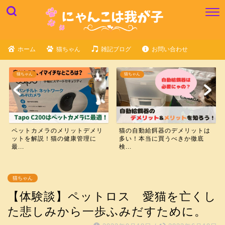
ホーム
猫ちゃん
雑記ブログ
お問い合わせ
猫ちゃん
猫ちゃん
ペットカメラのメリットデメリ
猫の自動給餌器のデメリットは
ットを解説！猫の健康管理に
多い！本当に買うべきか徹底
最...
検...
猫ちゃん
【体験談】ペットロス 愛猫を亡くし
た悲しみから一歩ふみだすために。