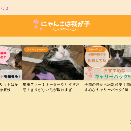
合わせ
ファーミネーター
子猫の育て方
リットは多
猫用ファーミネーターやりすぎ注
子猫の時から絶対必要！猫
底検...
意！きりがない毛が取れすぎ...
すめなキャリーバック9選