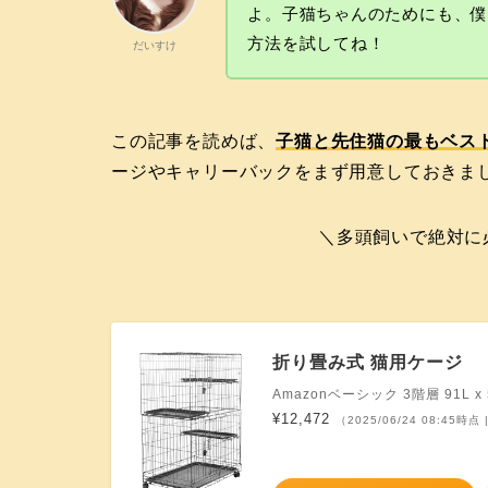
よ。子猫ちゃんのためにも、
方法を試してね！
だいすけ
この記事を読めば、
子猫と先住猫の最もベス
ージやキャリーバックをまず用意しておきま
＼多頭飼いで絶対に
折り畳み式 猫用ケージ
Amazonベーシック 3階層 91L x 
¥12,472
（2025/06/24 08:45時点