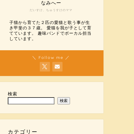
なみへー
だいすけ、ちゅうすけのママ
子猫から育てた２匹の愛猫と歌う事が生
き甲斐の３７歳。 愛猫を我が子として育
てています。 趣味バンドでボーカル担当
しています。
＼ Follow me ／
検索
検索
カテゴリー