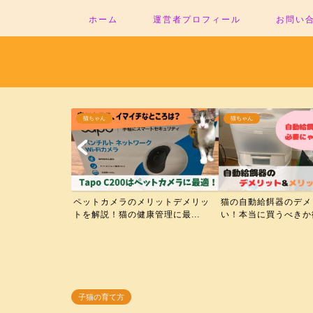
ホーム
運営者プロフィール
お問い
猫ちゃん
猫ちゃん
ペットカメラのメリットデメリッ
猫の自動給餌器のデメ
トを解説！猫の健康管理に最...
い！本当に買うべきか徹
子猫の育て方