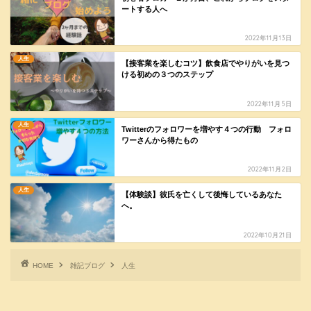
ートする人へ
2022年11月13日
人生
【接客業を楽しむコツ】飲食店でやりがいを見つ
ける初めの３つのステップ
2022年11月5日
人生
Twitterのフォロワーを増やす４つの行動 フォロ
ワーさんから得たもの
2022年11月2日
人生
【体験談】彼氏を亡くして後悔しているあなた
へ。
2022年10月21日
HOME
雑記ブログ
人生