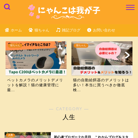
ホーム
猫ちゃん
雑記ブログ
お問い合わせ
猫ちゃん
猫ちゃん
ペットカメラのメリットデメリ
猫の自動給餌器のデメリットは
ットを解説！猫の健康管理に
多い！本当に買うべきか徹底
最...
検...
― CATEGORY ―
人生
人生
初心者ブロガー２か月目、これからブログをスタ